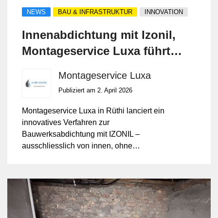
NEWS
BAU & INFRASTRUKTUR
INNOVATION
Innenabdichtung mit Izonil,
Montageservice Luxa führt
innovative Abdichtung ein.
Montageservice Luxa
Publiziert am 2. April 2026
Montageservice Luxa in Rüthi lanciert ein
innovatives Verfahren zur
Bauwerksabdichtung mit IZONIL –
ausschliesslich von innen, ohne
Aufgrabungen. Diese Methode verspricht
effizienten Feuchteschutz bei minimaler
Bautätigkeit und schont zugleich das
Äussere der Gebäude.