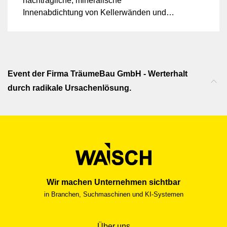
nachträgliche, mineralische
Innenabdichtung von Kellerwänden und
Bodenplatten ohne Aufgraben oder
Bohren. Es ist seit Mai 2025
WTA‑zertifiziert – auch gegen drückendes
Wasser – und bietet zusätzlichen Schutz
vor Radon.
Event der Firma TräumeBau GmbH - Werterhalt
durch radikale Ursachenlösung.
Wir machen Unternehmen sichtbar
in Branchen, Suchmaschinen und KI-Systemen
Über uns