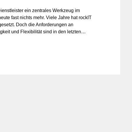
Dienstleister ein zentrales Werkzeug im
heute fast nichts mehr. Viele Jahre hat rockIT
gesetzt. Doch die Anforderungen an
keit und Flexibilität sind in den letzten
alb hat sich rockIT bewusst für einen
von TeamViewer hin zu Splashtop.