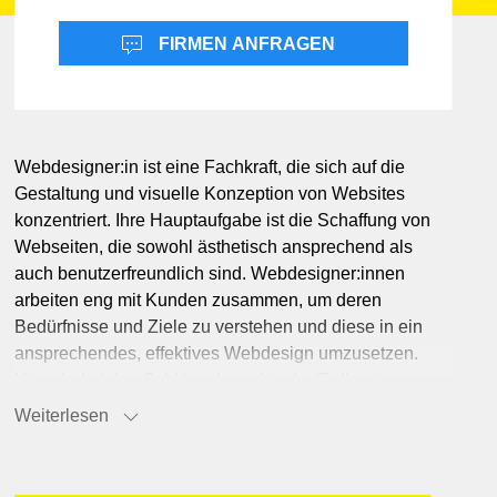
B
a
&
I
n
f
r
a
s
t
r
u
k
t
u
u
r
E
l
k
t
r
o
t
e
c
h
n
i
e
k
FIRMEN ANFRAGEN
olz
D
r
c
k
&
P
a
p
i
e
M
e
a
l
u
r
E
n
r
g
i
e
&
U
m
w
e
l
V
e
p
a
c
k
u
n
e
t
K
u
s
t
s
t
o
f
Webdesigner:in ist eine Fachkraft, die sich auf die
n
f
Gestaltung und visuelle Konzeption von Websites
T
r
n
s
p
o
r
t
&
L
o
g
i
s
t
i
a
k
konzentriert. Ihre Hauptaufgabe ist die Schaffung von
Webseiten, die sowohl ästhetisch ansprechend als
auch benutzerfreundlich sind. Webdesigner:innen
arbeiten eng mit Kunden zusammen, um deren
Bedürfnisse und Ziele zu verstehen und diese in ein
& Mode
ansprechendes, effektives Webdesign umzusetzen.
Hier sind einige Schlüsselaspekte der Rolle eines
Webdesigners. Zu den Hauptaufgaben von
Weiterlesen
Webdesigner:innen gehören: Visuelles Design:
Entwicklung des Layouts, der Farbschemata, der
Typografie und der Grafikelemente einer Webseite. Ziel