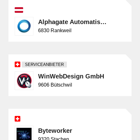
Alphagate Automatisierungstechnik GmbH
6830 Rankweil
SERVICEANBIETER
WinWebDesign GmbH
9606 Bütschwil
Byteworker
9320 Stachen