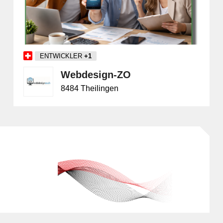
Freizeit & Unterhaltung
Landwirtschaft
Hotellerie
Marketing
Informatik & Web
ilität
Lebensmittel
it
ENTWICKLER
+1
Möbel & Einrichtung
Webdesign-ZO
Schmuck & Uhren
8484 Theilingen
Unternehmensberatung