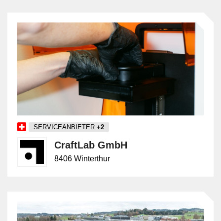
mit anderen Fachpersonen aus Forschung, Konstruktion,
Design, Produktion, Marketing oder Qualitätssicherung
zusammen. Zu den Aufgaben gehören die Planung,
Auslegung und Konstruktion von Produkten, das Erstellen
von Modellen und Prototypen, die Durchführung von Tests
sowie die Analyse und Optimierung von Funktion,
Sicherheit, Lebensdauer und Kosten.
Entwicklungsfachpersonen nutzen moderne Methoden wie
CAD, Simulation, agile Entwicklung oder Rapid
Prototyping. Wichtige Voraussetzungen für diesen Beruf
sind technisches Verständnis, Kreativität,
SERVICEANBIETER
+2
Problemlösungskompetenz, Innovationsfreude und
CraftLab GmbH
systematisches Arbeiten. Entwicklungsingenieurinnen und
-ingenieure müssen komplexe Anforderungen erfassen,
8406 Winterthur
Konzepte entwickeln, technische Machbarkeit prüfen und
ihre Lösungen im Team oder gegenüber Auftraggebenden
überzeugend vertreten. In der Regel ist ein
Hochschulabschluss in einer technischen Fachrichtung
Voraussetzung – z. B. Maschinenbau, Elektrotechnik,