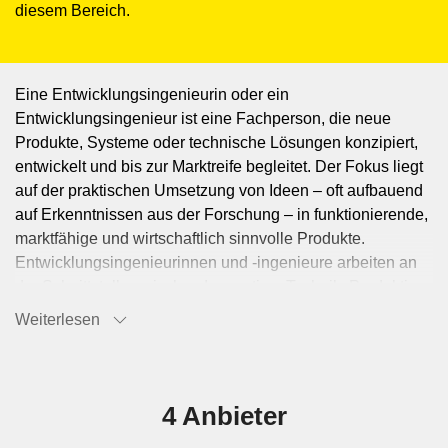
diesem Bereich.
Eine Entwicklungsingenieurin oder ein
Entwicklungsingenieur ist eine Fachperson, die neue
Produkte, Systeme oder technische Lösungen konzipiert,
entwickelt und bis zur Marktreife begleitet. Der Fokus liegt
auf der praktischen Umsetzung von Ideen – oft aufbauend
auf Erkenntnissen aus der Forschung – in funktionierende,
marktfähige und wirtschaftlich sinnvolle Produkte.
Entwicklungsingenieurinnen und -ingenieure arbeiten an
der Schnittstelle zwischen Innovation, Technik, Produktion
und Markt. Sie sind in zahlreichen Branchen tätig – z. B.
Weiterlesen
Maschinenbau, Elektrotechnik, Medizintechnik,
Fahrzeugbau, Konsumgüterindustrie, Umwelttechnik oder
Energietechnik. Je nach Bereich entwickeln sie
beispielsweise Bauteile, Geräte, Softwarelösungen oder
4 Anbieter
ganze Anlagen. Dabei arbeiten sie häufig interdisziplinär