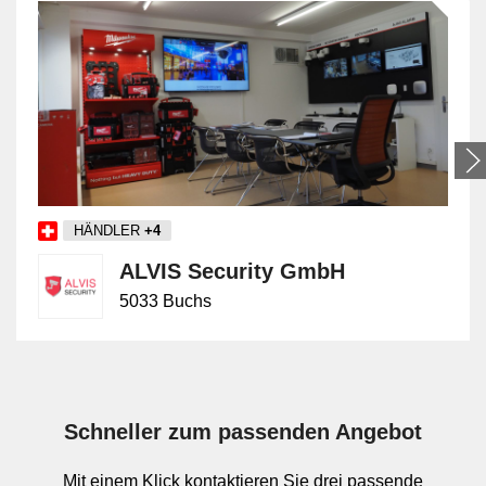
Vor der eigentlichen Montage werden die vorgesehenen
Positionen der Komponenten mit den baulichen
Gegebenheiten abgeglichen. Danach folgen Befestigung,
Anschluss, Systemeinrichtung und ein abgestufter
Funktionstest einzelner und zusammenhängender
Bereiche. Zur Installation gehört in der Regel auch die
Übergabe der Anlage im betriebsbereiten Zustand,
einschliesslich Grunddokumentation und Einweisung in
HÄNDLER
+4
die Bedienung.
ALVIS Security GmbH
5033 Buchs
Abgrenzung zu Verkauf,
Alarmaufschaltung und Wartung
Innerhalb der Dienstleistungen bezeichnet Installation den
physischen und technischen Einbau der Anlage vor Ort.
Schneller zum passenden Angebot
Der Verkauf betrifft die Auswahl und Bereitstellung der
Komponenten, jedoch nicht zwingend deren Montage. Die
Mit einem Klick kontaktieren Sie drei passende