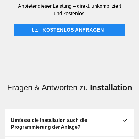
Alarmaufschaltung bezieht sich auf die Verbindung einer
Anbieter dieser Leistung – direkt, unkompliziert
installierten Anlage mit einer externen Stelle zur
und kostenlos.
Alarmbearbeitung. Die Wartung folgt nach der
Inbetriebnahme und umfasst periodische Kontrolle,
KOSTENLOS ANFRAGEN
Prüfung und Instandhaltung des Systems.
Fragen & Antworten zu
Installation
Umfasst die Installation auch die
Programmierung der Anlage?