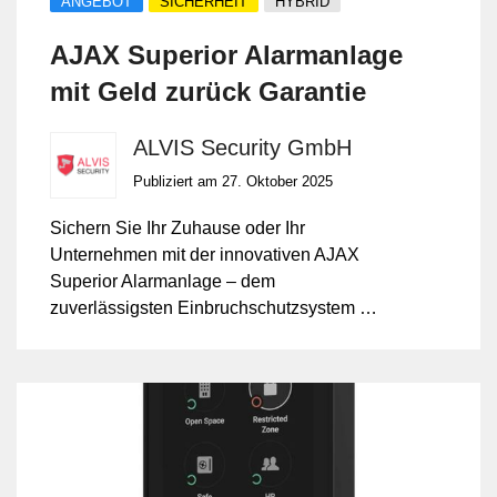
ANGEBOT
SICHERHEIT
HYBRID
AJAX Superior Alarmanlage
mit Geld zurück Garantie
ALVIS Security GmbH
Publiziert am 27. Oktober 2025
Sichern Sie Ihr Zuhause oder Ihr
Unternehmen mit der innovativen AJAX
Superior Alarmanlage – dem
zuverlässigsten Einbruchschutzsystem der
Schweiz. Profitieren Sie jetzt von unserer
exklusiven Geld-zurück-Garantie und
starten Sie risikofrei in Ihre Sicherheit.
Installation, Programmierung und App-
Anbindung durch die Profis der ALVIS
Security GmbH – 17 Jahre Erfahrung in
Sicherheitstechnik inklusive.