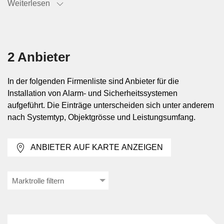
Weiterlesen
gebäudetechnischen Einrichtungen.
Typische Einsatzsituationen im
Gebäude
2 Anbieter
Installationsarbeiten fallen bei Neubauten, Umbauten,
In der folgenden Firmenliste sind Anbieter für die
Nachrüstungen und beim Ersatz veralteter Anlagen an.
Installation von Alarm- und Sicherheitssystemen
Häufig betroffen sind Wohnhäuser, Gewerbeflächen,
aufgeführt. Die Einträge unterscheiden sich unter anderem
Büros, Verkaufsräume, Lagerbereiche und technische
nach Systemtyp, Objektgrösse und Leistungsumfang.
Nebenräume. Der Aufwand hängt unter anderem davon ab,
ob Leitungen offen oder verdeckt geführt werden können,
ANBIETER AUF KARTE ANZEIGEN
ob der Betrieb während der Arbeiten weiterläuft und ob
bereits sicherheitstechnische Infrastruktur vorhanden ist.
Marktrolle filtern
Ablauf von Montage, Inbetriebnahme
und Funktionsprüfung