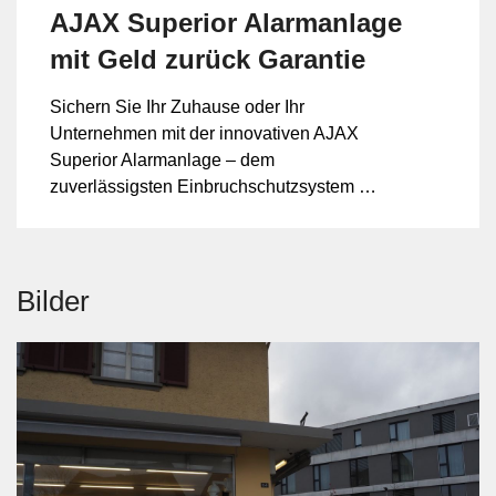
AJAX Superior Alarmanlage
mit Geld zurück Garantie
Sichern Sie Ihr Zuhause oder Ihr
Unternehmen mit der innovativen AJAX
Superior Alarmanlage – dem
zuverlässigsten Einbruchschutzsystem der
Schweiz. Profitieren Sie jetzt von unserer
exklusiven Geld-zurück-Garantie und
starten Sie risikofrei in Ihre Sicherheit.
Installation, Programmierung und App-
Bilder
Anbindung durch die Profis der ALVIS
Security GmbH – 17 Jahre Erfahrung in
Sicherheitstechnik inklusive.