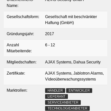
planbar und erhöht die Betriebssicherheit.
Name:
Referenzen: u. a. Casino Davos, Grand Casino Baden,
Casino Schwyz.
Gesellschaftsform:
Gesellschaft mit beschränkter
Einsatzgebiete: Aargau, Zürich, Zug, Luzern, Basel, Bern –
Haftung (GmbH)
Einsätze in der ganzen Schweiz.
Kontakt/Showroom: Mitteldorfstrasse 64, 5033 Buchs AG ·
Gründungsjahr:
2017
+41 56 501 00 10 · anfrage@alvissecurity.ch
Anzahl
6 - 12
Mitarbeitende:
Mitgliedschaften:
AJAX Systems, Dahua Security
Zertifikate:
AJAX Systems, Jablotron Alarms,
Videoüberwachungssystems
Marktrollen:
HÄNDLER
ENTWICKLER
LIEFERANT
SERVICEANBIETER
TECHNOLOGIEANBIETER