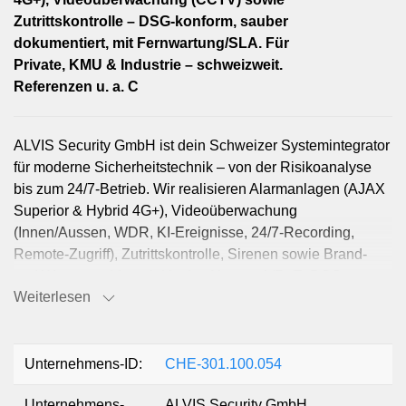
Zutrittskontrolle – DSG-konform, sauber
dokumentiert, mit Fernwartung/SLA. Für
Private, KMU & Industrie – schweizweit.
Referenzen u. a. C
ALVIS Security GmbH ist dein Schweizer Systemintegrator
für moderne Sicherheitstechnik – von der Risikoanalyse
bis zum 24/7-Betrieb. Wir realisieren Alarmanlagen (AJAX
Superior & Hybrid 4G+), Videoüberwachung
(Innen/Aussen, WDR, KI-Ereignisse, 24/7-Recording,
Remote-Zugriff), Zutrittskontrolle, Sirenen sowie Brand-
und Wassermelder – inklusive Netzwerk/PoE, DSG-
Weiterlesen
konformer Rollen/Rechte und strukturierter Dokumentation.
Unser Vorgehen: Vor-Ort-Analyse → Zonen/Perimeter-
Design → saubere Montage → DSG-Konfiguration → App-
Onboarding → Wartung/SLA/Fernservice. Das reduziert
Unternehmens-ID:
CHE-301.100.054
Risiko, spart Zeit (ein Ansprechpartner), macht Kosten
Unternehmens-
ALVIS Security GmbH