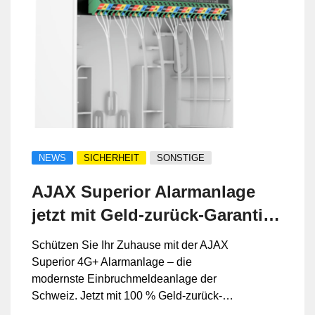
NEWS
SICHERHEIT
SONSTIGE
AJAX Superior Alarmanlage
jetzt mit Geld-zurück-Garantie
– exklusiv bei ALVIS Security
Schützen Sie Ihr Zuhause mit der AJAX
GmbH
Superior 4G+ Alarmanlage – die
modernste Einbruchmeldeanlage der
Schweiz. Jetzt mit 100 % Geld-zurück-
Garantie bei Nichtzufriedenheit.