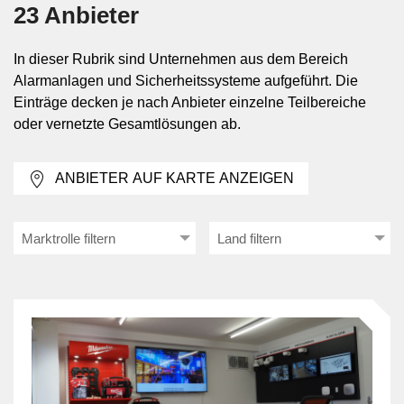
betriebliche Anforderungen
23 Anbieter
Eingesetzt werden solche Systeme in Wohn- und
In dieser Rubrik sind Unternehmen aus dem Bereich
Geschäftsliegenschaften, Verkaufsflächen, Industrie-
Alarmanlagen und Sicherheitssysteme aufgeführt. Die
und Logistikbetrieben, öffentlichen Gebäuden sowie in
Einträge decken je nach Anbieter einzelne Teilbereiche
Anlagen mit erhöhtem Schutz- oder
oder vernetzte Gesamtlösungen ab.
Überwachungsbedarf. Die Anforderungen
unterscheiden sich je nach Nutzung des Objekts,
ANBIETER AUF KARTE ANZEIGEN
Betriebszeiten, Besucherfrequenz,
Zugangsorganisation und vorhandener
Gebäudetechnik. In manchen Umgebungen steht die
Marktrolle filtern
Land filtern
Einbruchmeldung im Vordergrund, in anderen die
Branddetektion, die Absicherung einzelner Bereiche
oder die Nachvollziehbarkeit von Zutritten und
Ereignissen.
Teilbereiche von der Alarmmeldung