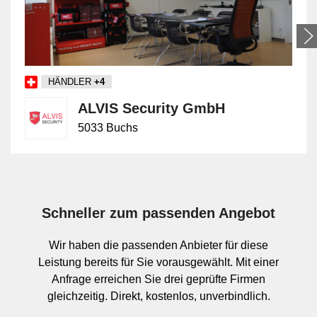
bis zur Zugangssteuerung
Unter dieser Sammelbezeichnung fallen mehrere
spezialisierte Unterleistungen. Alarmanlagen und
Alarmsysteme dienen der Erkennung unberechtigter
HÄNDLER
+4
Zugriffe oder anderer Störungen. Brandmeldeanlagen
erfassen Brandereignisse und lösen definierte
ALVIS Security GmbH
Meldungen oder Steuerungen aus. Videoanlagen und
5033 Buchs
Videoüberwachung unterstützen die Beobachtung,
Dokumentation oder Verifikation von Ereignissen.
Zugangskontrollsysteme regeln, wer wann welchen
Bereich betreten darf, während
Personennotruflösungen auf die Absicherung
Schneller zum passenden Angebot
einzelner Personen ausgerichtet sind.
Dienstleistungen können Planung, Wartung,
Wir haben die passenden Anbieter für diese
Störungsbehebung oder die Anbindung an weitere
Leistung bereits für Sie vorausgewählt. Mit einer
Sicherheitssysteme umfassen.
Anfrage erreichen Sie drei geprüfte Firmen
gleichzeitig. Direkt, kostenlos, unverbindlich.