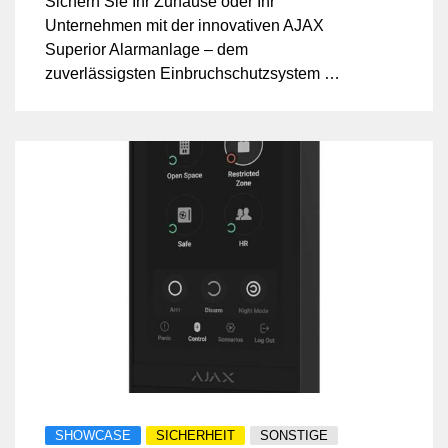
Sichern Sie Ihr Zuhause oder Ihr
Unternehmen mit der innovativen AJAX
Superior Alarmanlage – dem
zuverlässigsten Einbruchschutzsystem der
Schweiz. Profitieren Sie jetzt von unserer
exklusiven Geld-zurück-Garantie und
starten Sie risikofrei in Ihre Sicherheit.
Installation, Programmierung und App-
Anbindung durch die Profis der ALVIS
Security GmbH – 17 Jahre Erfahrung in
Sicherheitstechnik inklusive.
SHOWCASE
SICHERHEIT
SONSTIGE