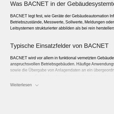
Was BACNET in der Gebäudesystemtec
BACNET legt fest, wie Geräte der Gebäudeautomation Infor
Betriebszustände, Messwerte, Sollwerte, Meldungen oder
Leitsystemen strukturierter abbilden als bei rein herstel
Typische Einsatzfelder von BACNET
BACNET wird vor allem in funktional vernetzten Gebäuden
anspruchsvollen Betriebsgebäuden. Häufige Anwendungs
sowie die Übergabe von Anlagendaten an ein übergeord
gemeinsame Gebäudeautomation eingebunden werden so
Weiterlesen
Übertragungsformen und Systemaufb
BACNET kann in unterschiedlichen Netzwerkarchitekturen 
Systemaufbau auch serielle Varianten zum Einsatz. Releva