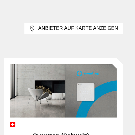
g zählen deshalb Adressierung, Datenpunktstruktur,
ANBIETER AUF KARTE ANZEIGEN
äudeautomation. Es unterscheidet sich von EIB/KNX, das
etechnische Datenmodelle und Managementfunktionen
in Ersatz für BACNET, sondern kann als Netzwerkbasis
nlagen als bei einer reinen Transport- oder