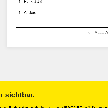
Funk-BUS
Andere
ALLE 
r sichtbar.
anche
Elektrotechnik
die Leistung
BACNET
an? Dann erst