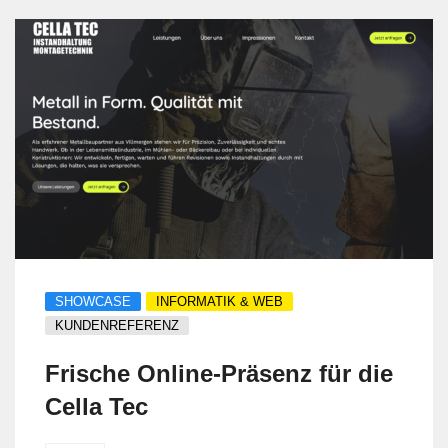
den letzten Jahren gestiegen. Deshalb hat
sich rockIT bewusst für einen Wechsel
entschieden: von TeamViewer hin zu
Splashtop.
SHOWCASE
INFORMATIK & WEB
KUNDENREFERENZ
Frische Online-Präsenz für die
Cella Tec