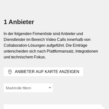
Typische Einsatzformen im
Arbeitskontext
1 Anbieter
Verwendet werden Video Calls für kurze Abstimmungen,
Projektbesprechungen, interne Teammeetings,
Kundengespräche, Support-Sitzungen oder
In der folgenden Firmenliste sind Anbieter und
standortübergreifende Zusammenarbeit. Sie sind
Dienstleister im Bereich Video Calls innerhalb von
besonders dort sinnvoll, wo Rückfragen unmittelbar geklärt
Collaboration-Lösungen aufgeführt. Die Einträge
werden müssen oder nonverbale Signale für das Gespräch
unterscheiden sich nach Plattformansatz, Integrationen
relevant sind. Im Unterschied zu asynchronen
und technischem Fokus.
Kommunikationsformen eignet sich das Format für
Themen, die in einem zusammenhängenden Termin
ANBIETER AUF KARTE ANZEIGEN
behandelt werden sollen.
Marktrolle filtern
Varianten, Einbindung und technische
Rahmenbedingungen