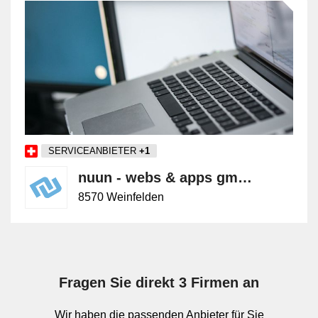
Video Calls können als direkte 1:1-Verbindung, als
geplanter Termin oder als spontan gestartete
Gruppenbesprechung organisiert sein. Je nach Plattform
erfolgt die Nutzung im Browser, in einer installierten
Anwendung oder innerhalb einer umfassenderen Suite für
Zusammenarbeit. Relevant sind dabei unter anderem
Gerätekompatibilität, Kamera- und Mikrofonverwaltung,
Rechtekonzepte, Anbindung an Kalender und
Identitätsdienste sowie die Qualität der
SERVICEANBIETER
+1
Netzwerkverbindung.
nuun - webs & apps gmbh
8570 Weinfelden
Abgrenzung zu Chat, Screen Sharing,
LAN-Telefonie und VoIP
Innerhalb der Leistung Collaboration stehen Video Calls
für Gespräche mit Bildübertragung. Chat dient dem
Fragen Sie direkt 3 Firmen an
schriftlichen, oft asynchronen Austausch und ersetzt keine
direkte audiovisuelle Sitzung. Screen Sharing ist eine
Wir haben die passenden Anbieter für Sie