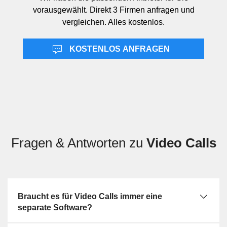
ergänzende Funktion zur Freigabe von Bildschirminhalten,
vorausgewählt. Direkt 3 Firmen anfragen und
aber kein eigenständiger Gesprächskanal. VoIP beschreibt
vergleichen. Alles kostenlos.
primär die Sprachübertragung über IP-Netze und kann Teil
eines Video-Call-Systems sein, während Telefonanlagen
KOSTENLOS ANFRAGEN
im lokalen Netzwerk stärker auf klassische Telefonie und
interne Rufstrukturen ausgerichtet sind.
Fragen & Antworten zu
Video Calls
Braucht es für Video Calls immer eine
separate Software?