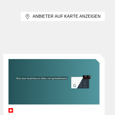
, Calls und geteilte Sitzungen
rze textbasierte Abstimmungen, Video Calls für
ANBIETER AUF KARTE ANZEIGEN
ionen oder Supportfälle sowie Voice over IP für
fonanlagen im lokalen Netzwerk gehören in diesen
ngebunden sind. Je nach Lösung werden diese
amen Plattform zusammengeführt.
ng in Kommunikation
 Collaboration die Arbeitsformen und Werkzeuge für
loud als technische oder betriebliche
llaboration-Lösung kann cloudbasiert sein, muss es
astrukturfrage ab und konzentriert sich auf die