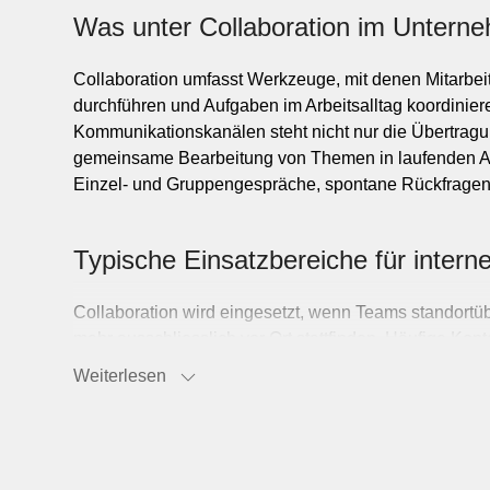
I
e
Was unter Collaboration im Untern
Collaboration umfasst Werkzeuge, mit denen Mitarbe
Holz
durchführen und Aufgaben im Arbeitsalltag koordinier
Kommunikationskanälen steht nicht nur die Übertragu
M
e
a
l
gemeinsame Bearbeitung von Themen in laufenden Arb
t
l
W
e
i
t
e
r
e
r
a
n
c
h
e
V
e
p
a
c
k
u
n
Einzel- und Gruppengespräche, spontane Rückfragen, 
r
g
B
n
Typische Einsatzbereiche für intern
Beauty & Gesundheit
Bildung & Coaching
Collaboration wird eingesetzt, wenn Teams standortü
mehr ausschliesslich vor Ort stattfinden. Häufige Kont
Chemie & Pharma
technische Besprechungen, Vertriebsgespräche, Schu
Bekleidung & Mod
Weiterlesen
Facility Management
kleineren Organisationen dient Collaboration dazu, In
Blumen & Garten
bringen und Rückfragen ohne Medienbruch zu klären.