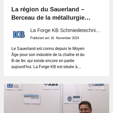
Intelligence sind beliebt. Data Analysts leisten einen
La région du Sauerland –
wichtigen Beitrag, indem sie Unternehmen helfen,
Berceau de la métallurgie
fundierte Entscheidungen zu treffen und
Wettbewerbsvorteile zu sichern. Sie verwandeln Daten in
médiévale
La Forge KB Schmiedetechnik GmbH
Wissen und Wissen in konkrete Handlungsmöglichkeiten.
Publiziert am 16. November 2024
Le Sauerland est connu depuis le Moyen
Âge pour son industrie de la chaîne et du
fil de fer, qui existe encore en partie
aujourd'hui. La Forge KB est située à
Hagen (Westphalie), en Allemagne de
l'Ouest, entre Solingen (la région
historique des couteaux) et Dortmund (la
ville du football), à deux heures de route
des frontières belge et néerlandaise.