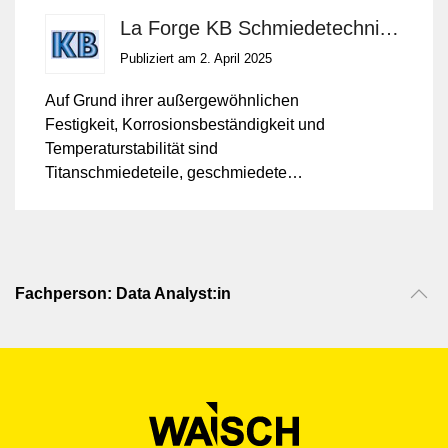
aus Nickel- und
La Forge KB Schmiedetechnik GmbH
Titanlegierungen für extreme
Publiziert am 2. April 2025
Belastungen
Auf Grund ihrer außergewöhnlichen
Festigkeit, Korrosionsbeständigkeit und
Temperaturstabilität sind
Titanschmiedeteile, geschmiedete
Komponenten aus Chrom-Nickel-Stählen
sowie Nickelbasislegierungen essenziell
in Hochleistungsanwendungen in Luft-
und Raumfahrt, Offshore- und
Marinetechnik sowie Kältetechnik und
Fachperson: Data Analyst:in
Chemieindustrie. Zwei aktuelle Artikel
beleuchten Besonderheiten, technische
Details und interessante
Anwendungsbeispiele.