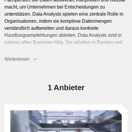
macht, um Unternehmen bei Entscheidungen zu
unterstützen. Data Analysts spielen eine zentrale Rolle in
Organisationen, indem sie komplexe Datenmengen
verständlich aufbereiten und daraus konkrete
Handlungsempfehlungen ableiten. Data Analysts sind in
nahezu allen Branchen tätig. Sie arbeiten in Banken und
Versicherungen, im Handel und E-Commerce, in der
Industrie und Produktion, im Gesundheitswesen, bei
Weiterlesen
Telekommunikations- und Energieunternehmen, in der
Logistik, in Marketing- und Medienagenturen, in der
öffentlichen Verwaltung und im Bildungswesen. Überall
dort, wo Daten anfallen und genutzt werden sollen, sind
1 Anbieter
ihre Fähigkeiten gefragt. Die Hauptaufgaben eines Data
Analysts umfassen: Datensammlung und -aufbereitung:
Data Analysts identifizieren relevante Datenquellen und
bereiten Daten für Analysen vor. Dazu gehört das
Bereinigen, Transformieren und Strukturieren von
Rohdaten aus internen Systemen oder externen Quellen,