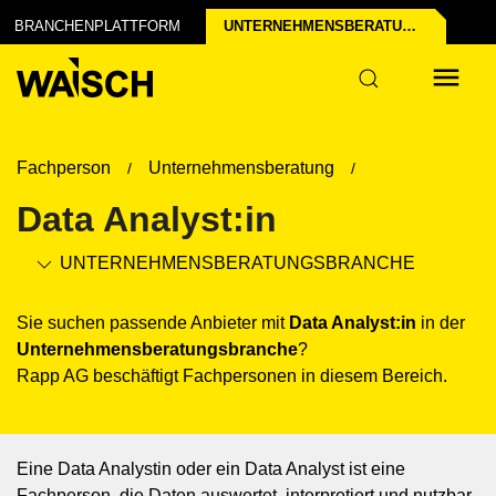
um
BRANCHENPLATTFORM
UNTERNEHMENSBERATUNGS­BRANCHE
Fachperson
Unternehmensberatung
Data Analyst:in
UNTERNEHMENSBERATUNGS­BRANCHE
Sie suchen passende Anbieter mit
Data Analyst:in
in der
Unternehmensberatungs­branche
?
Rapp AG beschäftigt Fachpersonen in diesem Bereich.
Eine Data Analystin oder ein Data Analyst ist eine
Fachperson, die Daten auswertet, interpretiert und nutzbar