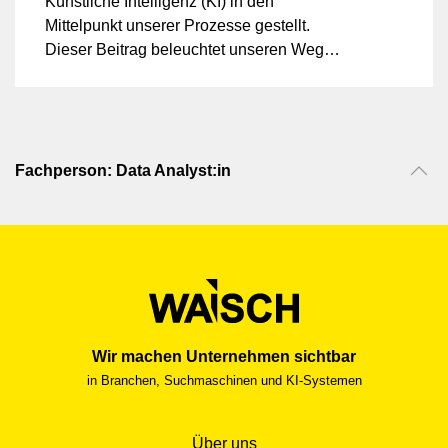
Künstliche Intelligenz (KI) in den
Mittelpunkt unserer Prozesse gestellt.
Dieser Beitrag beleuchtet unseren Weg
mit der KI, die erzielten Erfolge und gibt
einen Ausblick, wie KI auch Ihrem
Unternehmen zu nachhaltigen
Wettbewerbsvorteilen verhelfen kann.
Fachperson: Data Analyst:in
Wir machen Unternehmen sichtbar
in Branchen, Suchmaschinen und KI-Systemen
Über uns