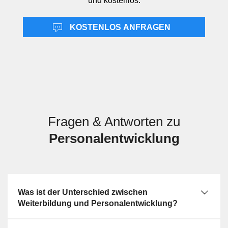
und kostenlos.
es nicht um Rekrutierung, und im Unterschied zur
Personalerhaltung nicht primär um Bindungsmassnahmen
KOSTENLOS ANFRAGEN
wie Vergütung, Kultur oder Benefits. Von Arbeitsrecht und
Arbeitsverträgen grenzt sich die Leistung dadurch ab, dass
sie Entwicklungsprozesse gestaltet statt rechtliche
Rahmenbedingungen zu regeln. Betriebliches
Gesundheitsmanagement kann Lern- und
Leistungsfähigkeit unterstützen, ist aber fachlich ein
eigenes Handlungsfeld.
Fragen & Antworten zu
Personalentwicklung
Was ist der Unterschied zwischen
Weiterbildung und Personalentwicklung?