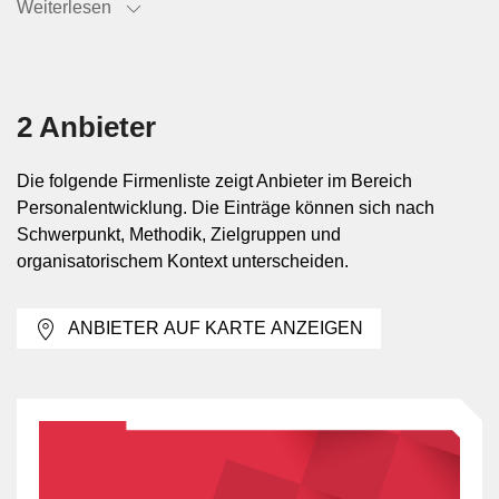
Typische Anwendungsfelder in
Weiterlesen
Organisationen
Einsatzbereiche sind unter anderem die Einarbeitung
2 Anbieter
neuer Mitarbeitender, die Vorbereitung auf
Führungsaufgaben, die Entwicklung von Fachkarrieren
sowie die Begleitung von Veränderungsprozessen. Auch
Die folgende Firmenliste zeigt Anbieter im Bereich
bei Digitalisierung, Nachfolgeregelungen oder wachsender
Personalentwicklung. Die Einträge können sich nach
Regulierung wird häufig geprüft, welche Kompetenzen
Schwerpunkt, Methodik, Zielgruppen und
intern aufgebaut werden müssen. In grösseren
organisatorischem Kontext unterscheiden.
Unternehmen ist Personalentwicklung oft mit
Talentmanagement, Leistungsbeurteilung und interner
ANBIETER AUF KARTE ANZEIGEN
Mobilität verbunden.
Formate und Bausteine der
Personalentwicklung