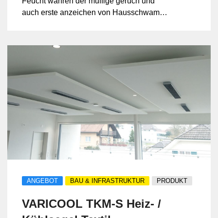
Feucht wahren der muffige geruch und
auch erste anzeichen von Hausschwamm
wahren zu sehen. Nach der Abdichtung
mit IZONIL gehört es der verganngenheit
an. Jezt kann er wieder normal genutzt
werden .
ANGEBOT
BAU & INFRASTRUKTUR
PRODUKT
VARICOOL TKM-S Heiz- /