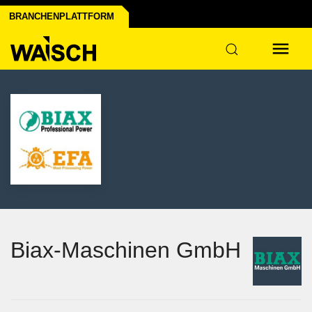
nprofil erstellen
oniert's
BRANCHENPLATTFORM
Biax-Maschinen GmbH