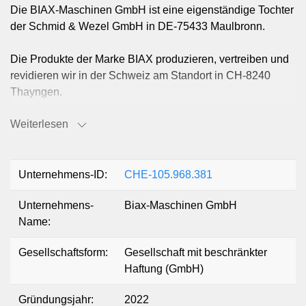
Die BIAX-Maschinen GmbH ist eine eigenständige Tochter
der Schmid & Wezel GmbH in DE-75433 Maulbronn.
Die Produkte der Marke BIAX produzieren, vertreiben und
revidieren wir in der Schweiz am Standort in CH-8240
Thayngen.
Weiterlesen
Unsere Produktpalette bietet Werkzeugmaschinen mit
biegsamer Welle, sowie qualitativ hochwertige Druckluft-
und Elektrowerkzeuge, die auf die Bedürfnisse der
metallverarbeitenden Industrie abgestimmt sind.
Unternehmens-ID:
CHE-105.968.381
Unternehmens-
Biax-Maschinen GmbH
Ein weiterer Produktbereich, den wir vertreiben, ist die
Name:
Marke EFA meat processing power.
EFA bietet elektrisch, pneumatisch und hydraulisch
Gesellschaftsform:
Gesellschaft mit beschränkter
angetriebene Fleischereimaschinen für den
Haftung (GmbH)
Lebensmittelbereich.
Gründungsjahr:
2022
Durch die enge Zusammenarbeit mit unserem Mutterhaus