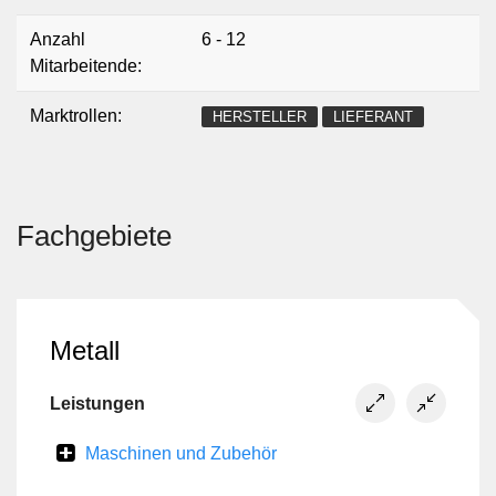
werden auch einige Maschinen in Deutschland hergestellt
Anzahl
6 - 12
und revidiert.
Mitarbeitende:
Die BIAX-Maschinen GmbH steht für höchste Qualität,
Marktrollen:
HERSTELLER
LIEFERANT
langlebige Geräte mit bedienerfreundlichem Design.
Fachgebiete
Metall
Leistungen
Maschinen und Zubehör