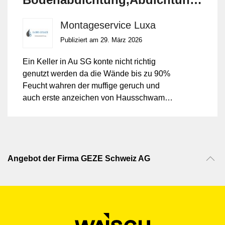
von innen , kein Aufgraben -
Montageservice Luxa
Bohren notwendig .
Publiziert am 29. März 2026
Ein Keller in Au SG konte nicht richtig
genutzt werden da die Wände bis zu 90%
Feucht wahren der muffige geruch und
auch erste anzeichen von Hausschwamm
wahren zu sehen. Nach der Abdichtung
mit IZONIL gehört es der verganngenheit
an. Jezt kann er wieder normal genutzt
werden .
Angebot der Firma GEZE Schweiz AG