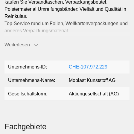
kaufen Sie Versandtaschen, Verpackungsbeutel,
Polstermaterial Umreifungsbänder: Vielfalt und Qualität in
Reinkultur.
Top-Service rund um Folien, Wellkartonverpackungen und
anderes Verpackungsmaterial.
Ob Sie Versandtaschen, Verpackungsbeutel,
Weiterlesen
Wellkartonverpackungen, Selbstklebebänder oder Folien
kaufen möchten:
Moplast – Ihr zuverlässiger Partner für
Verpackungsmaterial
Unternehmens-ID:
CHE-107.972.229
Unternehmens-Name:
Moplast Kunststoff AG
Gesellschaftsform:
Aktiengesellschaft (AG)
Fachgebiete