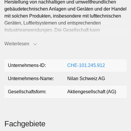
Herstellung von nachhaltigen und umweltfreundlichen
gebäudetechnischen Anlagen und Geräten und der Handel
mit solchen Produkten, insbesondere mit lufttechnischen
Geräten, Luftleitsystemen und entsprechenden
Industrieanwendungen. Die Gesellschaft kann
Zweigniederlassungen und Tochtergesellschaften im In-
Weiterlesen
und Ausland errichten. Sie ist berechtigt, im In- und
Ausland Grundeigentum zu erwerben, zu belasten, zu
veräussern und zu verwalten. Die Gesellschaft kann im
Übrigen alle kommerziellen, finanziellen und anderen
Unternehmens-ID:
CHE-101.245.912
Tätigkeiten ausüben, welche geeignet sind, die Erreichung
Unternehmens-Name:
Nilan Schweiz AG
des Gesellschaftszweckes zu fördern oder zu erleichtern.
Gesellschaftsform:
Aktiengesellschaft (AG)
Fachgebiete