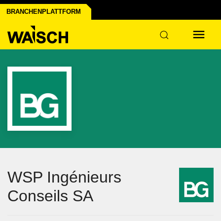
schutz
BRANCHENPLATTFORM
strie
WSP Ingénieurs
Conseils SA