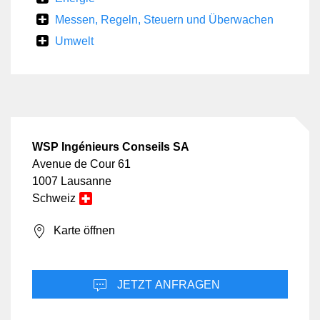
unserer digitalen Kompetenzen und unseres Netzwerks mit
Messen, Regeln, Steuern und Überwachen
Universitäten und Startups.
Umwelt
Fachwissen, Humankapital und Referenzen: Wir verfügen
über ein umfassendes technisches Fachwissen,
ausgeprägte Managementkompetenzen, stichhaltige
Referenzen und hochkarätige Lebensläufe.
Führungsrolle in der Schweiz, mit einer starken Präsenz in
WSP Ingénieurs Conseils SA
Frankreich: Wir bewegen uns schon lange in einer
Avenue de Cour 61
binationalen Kultur, wodurch wir in beiden Ländern
1007 Lausanne
erfolgreich agieren können.
Schweiz
Karte öffnen
JETZT ANFRAGEN