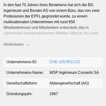
In den fast 70 Jahren ihres Bestehens hat sich die BG
Ingenieure und Berater AG von einem Büro, das von zwei
Professoren der EPFL gegründet wurde, zu einem
multinationalen Unternehmen mit rund 650
Mitarbeiterinnen und Mitarbeitern entwickelt, das in
zahlreichen westeuropäischen Märkten tätig ist. Im Laufe
der Jahre haben sich «BG-typische» Merkmale
Weiterlesen
herausgebildet, die zu unserem Markenzeichen geworden
sind. Sie heben uns von unseren Mitbewerbern ab und
verleihen uns eine unverwechselbare Identität bei den
Kundinnen und Kunden.
Unternehmens-ID:
CHE-105.953.132
Unternehmens-Name:
WSP Ingénieurs Conseils SA
Unsere Stärke besteht darin, für unsere Kundinnen und
Kunden massgeschneiderte Lösungsvorschläge zu
Gesellschaftsform:
Aktiengesellschaft (AG)
erarbeiten und zu liefern. Auch für alle Mitarbeiterinnen und
Mitarbeiter ist dies eine Motivationsquelle.
Gründungsjahr:
1967
Multidisziplinarität: Unser integrierter Ansatz bietet