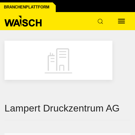
n der Industrie
BRANCHENPLATTFORM
ktur
Lampert Druckzentrum AG