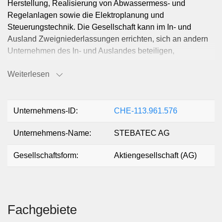
Herstellung, Realisierung von Abwassermess- und
Regelanlagen sowie die Elektroplanung und
Steuerungstechnik. Die Gesellschaft kann im In- und
Ausland Zweigniederlassungen errichten, sich an andern
Unternehmen des In- und Auslandes beteiligen,
gleichartige oder verwandte Unternehmen erwerben oer
Weiterlesen
sich mit solchen zusammenschliessen, Grundstücke
erwerben oder veräussern sowie alle Geschäfte eingehen
und Verträge abschliessen, die geeignet sind, den Zweck
der Gesellschaft direkt oder indirekt zu fördern.
Unternehmens-ID:
CHE-113.961.576
Unternehmens-Name:
STEBATEC AG
Gesellschaftsform:
Aktiengesellschaft (AG)
Fachgebiete