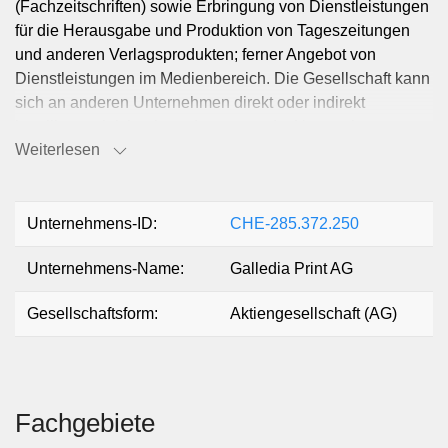
(Fachzeitschriften) sowie Erbringung von Dienstleistungen
für die Herausgabe und Produktion von Tageszeitungen
und anderen Verlagsprodukten; ferner Angebot von
Dienstleistungen im Medienbereich. Die Gesellschaft kann
sich an anderen Unternehmen direkt oder indirekt
beteiligen, gleichartige oder verwandte Unternehmen
Weiterlesen
erwerben oder errichten sowie Grundstücke erwerben,
verkaufen und belasten.
Unternehmens-ID:
CHE-285.372.250
Unternehmens-Name:
Galledia Print AG
Gesellschaftsform:
Aktiengesellschaft (AG)
Fachgebiete