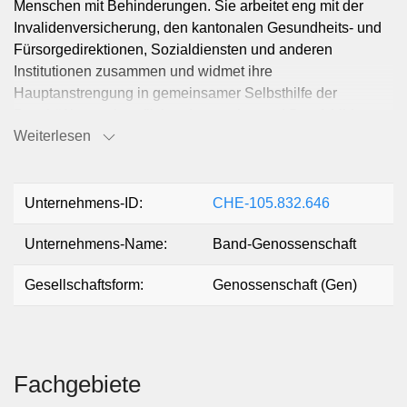
Menschen mit Behinderungen. Sie arbeitet eng mit der
Invalidenversicherung, den kantonalen Gesundheits- und
Fürsorgedirektionen, Sozialdiensten und anderen
Institutionen zusammen und widmet ihre
Hauptanstrengung in gemeinsamer Selbsthilfe der
Beschäftigung, beruflichen Integration und Berufsbildung
Weiterlesen
von Menschen mit Behinderungen und unterstützt ihre
Integration in den Arbeitsprozess. Die Genossenschaft
kann Grundstücke und Liegenschaften erwerben oder
veräussern sowie alle Geschäfte eingehen und Verträge
Unternehmens-ID:
CHE-105.832.646
abschliessen, die geeignet sind, den Zweck der
Unternehmens-Name:
Band-Genossenschaft
Genossenschaft zu fördern oder damit in Zusammenhang
stehen.
Gesellschaftsform:
Genossenschaft (Gen)
Fachgebiete