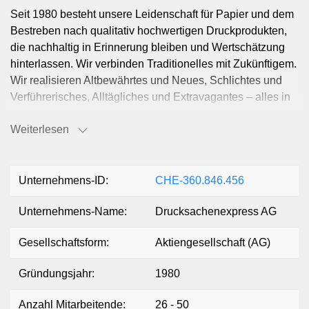
Seit 1980 besteht unsere Leidenschaft für Papier und dem
Bestreben nach qualitativ hochwertigen Druckprodukten,
die nachhaltig in Erinnerung bleiben und Wertschätzung
hinterlassen. Wir verbinden Traditionelles mit Zukünftigem.
Wir realisieren Altbewährtes und Neues, Schlichtes und
Verführerisches, Alltägliches und Extravagantes – alles in
Schweizer Eigenproduktion. Als «State of the Art»
Weiterlesen
Druckerei bieten wir Ihnen umfassende Leistungen für
Ihren Markenauftritt mit Beratung, Konzeption, Kreation,
Produktion und Logistik-Dienstleistungen an.
Unternehmens-ID:
CHE-360.846.456
Unternehmens-Name:
Drucksachenexpress AG
Gesellschaftsform:
Aktiengesellschaft (AG)
Gründungsjahr:
1980
Anzahl Mitarbeitende:
26 - 50